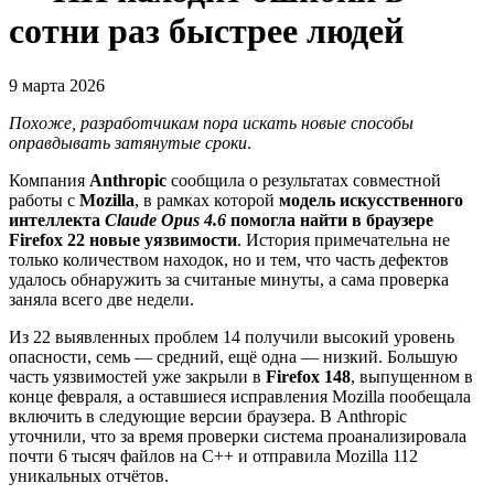
сотни раз быстрее людей
9 марта 2026
Похоже, разработчикам пора искать новые способы
оправдывать затянутые сроки
.
Компания
Anthropic
сообщила о результатах совместной
работы с
Mozilla
, в рамках которой
модель искусственного
интеллекта
Claude Opus 4.6
помогла найти в браузере
Firefox 22 новые уязвимости
. История примечательна не
только количеством находок, но и тем, что часть дефектов
удалось обнаружить за считаные минуты, а сама проверка
заняла всего две недели.
Из 22 выявленных проблем 14 получили высокий уровень
опасности, семь — средний, ещё одна — низкий. Большую
часть уязвимостей уже закрыли в
Firefox 148
, выпущенном в
конце февраля, а оставшиеся исправления Mozilla пообещала
включить в следующие версии браузера. В Anthropic
уточнили, что за время проверки система проанализировала
почти 6 тысяч файлов на C++ и отправила Mozilla 112
уникальных отчётов.