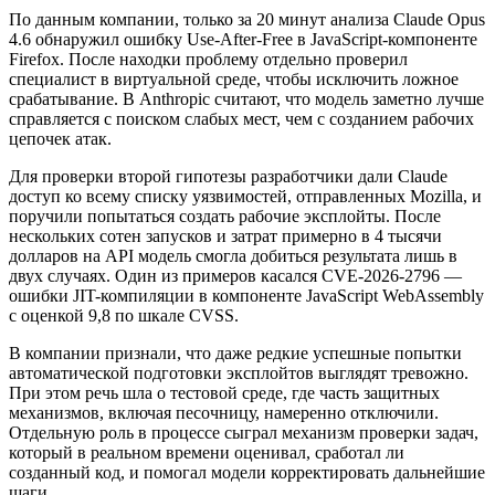
По данным компании, только за 20 минут анализа Claude Opus
4.6 обнаружил ошибку Use-After-Free в JavaScript-компоненте
Firefox. После находки проблему отдельно проверил
специалист в виртуальной среде, чтобы исключить ложное
срабатывание. В Anthropic считают, что модель заметно лучше
справляется с поиском слабых мест, чем с созданием рабочих
цепочек атак.
Для проверки второй гипотезы разработчики дали Claude
доступ ко всему списку уязвимостей, отправленных Mozilla, и
поручили попытаться создать рабочие эксплойты. После
нескольких сотен запусков и затрат примерно в 4 тысячи
долларов на API модель смогла добиться результата лишь в
двух случаях. Один из примеров касался CVE-2026-2796 —
ошибки JIT-компиляции в компоненте JavaScript WebAssembly
с оценкой 9,8 по шкале CVSS.
В компании признали, что даже редкие успешные попытки
автоматической подготовки эксплойтов выглядят тревожно.
При этом речь шла о тестовой среде, где часть защитных
механизмов, включая песочницу, намеренно отключили.
Отдельную роль в процессе сыграл механизм проверки задач,
который в реальном времени оценивал, сработал ли
созданный код, и помогал модели корректировать дальнейшие
шаги.