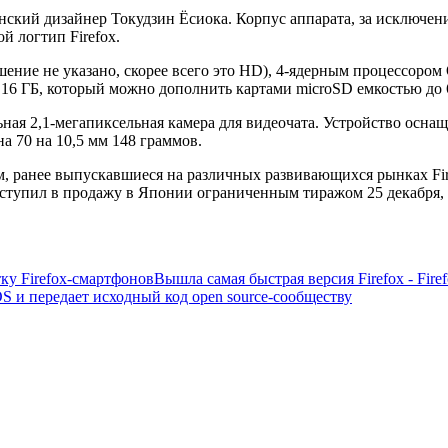
ский дизайнер Токудзин Ёсиока. Корпус аппарата, за исключени
й логтип Firefox.
ние не указано, скорее всего это HD), 4-ядерным процессором Q
16 ГБ, который можно дополнить картами microSD емкостью до 
ная 2,1-мегапиксельная камера для видеочата. Устройство осна
на 70 на 10,5 мм 148 граммов.
м, ранее выпускавшиеся на различных развивающихся рынках Fir
ступил в продажу в Японии ограниченным тиражом 25 декабря, 
тку Firefox-смартфонов
Вышла самая быстрая версия Firefox - Fire
OS и передает исходный код open source-сообществу