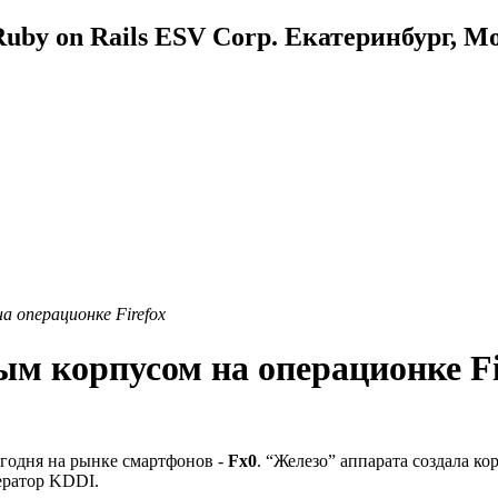
uby on Rails ESV Corp. Екатеринбург, М
а операционке Firefox
ым корпусом на операционке Fi
годня на рынке смартфонов -
Fx0
. “Железо” аппарата создала к
ператор KDDI.