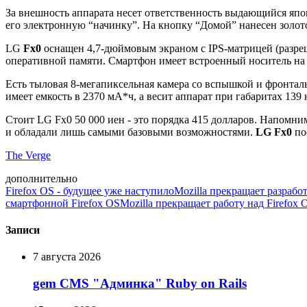
За внешность аппарата несет ответственность выдающийся япон
его электронную “начинку”. На кнопку “Домой” нанесен золото
LG
Fx0
оснащен 4,7-дюймовым экраном с IPS-матрицей (разреше
оперативной памяти. Смартфон имеет встроенный носитель на 
Есть тыловая 8-мегапиксельная камера со вспышкой и фронталь
имеет емкость в 2370 мА*ч, а весит аппарат при габаритах 139 
Стоит LG Fx0 50 000 иен - это порядка 415 долларов. Напомни
и обладали лишь самыми базовыми возможностями.
LG Fx0
по
The Verge
дополнительно
Firefox OS - будущее уже наступило
Mozilla прекращает разрабо
смартфонной Firefox OS
Mozilla прекращает работу над Firefox 
Записи
7 августа 2026
gem CMS "Админка" Ruby on Rails