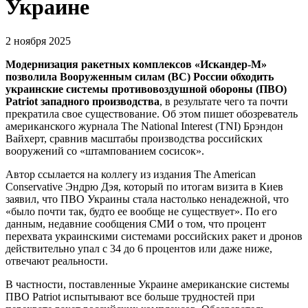
Украине
2 ноября 2025
Модернизация ракетных комплексов «Искандер-М»
позволила Вооруженным силам (ВС) России обходить
украинские системы противовоздушной обороны (ПВО)
Patriot западного производства
, в результате чего та почти
прекратила свое существование. Об этом пишет обозреватель
американского журнала The National Interest (TNI) Брэндон
Вайхерт, сравнив масштабы производства российских
вооружений со «штампованием сосисок».
Автор ссылается на коллегу из издания The American
Conservative Эндрю Дэя, который по итогам визита в Киев
заявил, что ПВО Украины стала настолько ненадежной, что
«было почти так, будто ее вообще не существует». По его
данным, недавние сообщения СМИ о том, что процент
перехвата украинскими системами российских ракет и дронов
действительно упал с 34 до 6 процентов или даже ниже,
отвечают реальности.
В частности, поставленные Украине американские системы
ПВО Patriot испытывают все больше трудностей при