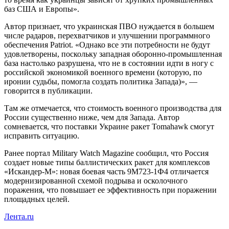
баз США и Европы».
Автор признает, что украинская ПВО нуждается в большем
числе радаров, перехватчиков и улучшении программного
обеспечения Patriot. «Однако все эти потребности не будут
удовлетворены, поскольку западная оборонно-промышленная
база настолько разрушена, что не в состоянии идти в ногу с
российской экономикой военного времени (которую, по
иронии судьбы, помогла создать политика Запада)», —
говорится в публикации.
Там же отмечается, что стоимость военного производства для
России существенно ниже, чем для Запада. Автор
сомневается, что поставки Украине ракет Tomahawk смогут
исправить ситуацию.
Ранее портал Military Watch Magazine сообщил, что Россия
создает новые типы баллистических ракет для комплексов
«Искандер-М»: новая боевая часть 9М723-1Ф4 отличается
модернизированной схемой подрыва и осколочного
поражения, что повышает ее эффективность при поражении
площадных целей.
Лента.ru