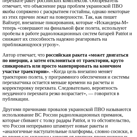
перехвате ракет российских комплексов. Обозреватель
отмечает, что объяснение ряда проблем украинской ПВО
якобы сопряжено с раскрытием гостайны, однако некоторые
из этих причин лежат на поверхности. Так, как пишет
Вайхерт, внезапные пикирования, которые «Искандеры-М»
теперь «совершают на финальной фазе полета, используют
пробелы в работе радиолокационных систем батарей Patriot и
снижают их способность надежно реагировать на
приближающуюся угрозу».
Автор отмечает, что
российская ракета «может двигаться
по инерции, а затем отклониться от траектории, круто
спикировать или просто маневрировать на конечном
участке траектории»
. «Когда цель внезапно меняет
траекторию полета, у программного обеспечения и системы
перехватчика остается меньше времени на расчеты и
корректировку перехвата. Следовательно, вероятность
неудачного перехвата резко возрастает», — говорится в
публикации.
Другими причинами провалов украинской ПВО называются
использование ВС России радиолокационных приманок,
которые сбивают с толку радары Patriot, и то обстоятельство,
что Россия непрерывно штампует новые ракеты и
«аналогичные наступательные платформы, словно сосиски, в
то время как украинцы зависят от хрупких промышленных