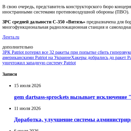
В свою очередь, представитель конструкторского бюро концер
иностранными системами противовоздушной обороны (ПВО).
ЗРС средней дальности С-350 «Витязь»
предназначена для бо
многофункциональная радиолокационная станция и самоходная п
Лента.ru
дополнительно
ЗРК Patriot потерял все 32 ракеты при попытке сбить гиперз
американскими Patriot на Украине
Хакеры добрались до ракет Pat
уничтожил западную систему Patriot
Записи
15 июля 2026
gem dartsass-sprockets вызывает исключение "e
11 июля 2026
Доработка, улучшение системы администрир
6 июля 2026