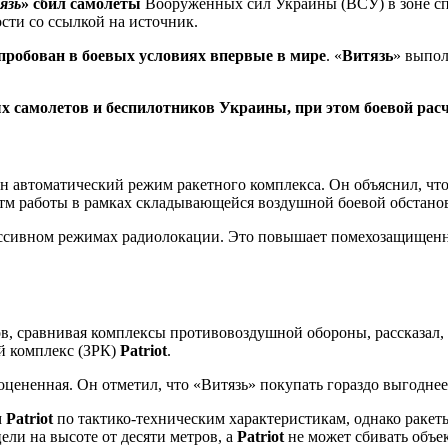
язь
»
сбил самолеты
Вооруженных сил Украины (ВСУ) в зоне с
сти со ссылкой на источник.
пробован в боевых условиях впервые в мире
. «
Витязь
» выпол
х самолетов и беспилотников Украины, при этом боевой рас
ван автоматический режим ракетного комплекса. Он объяснил, чт
тм работы в рамках складывающейся воздушной боевой обстано
пассивном режимах радиолокации. Это повышает помехозащищенн
в, сравнивая комплексы противовоздушной обороны, рассказал,
й комплекс (ЗРК)
Patriot
.
оцененная. Он отметил, что «Витязь» покупать гораздо выгоднее
м
Patriot
по тактико-техническим характеристикам, однако ракет
ели на высоте от десяти метров, а
Patriot
не может сбивать объек