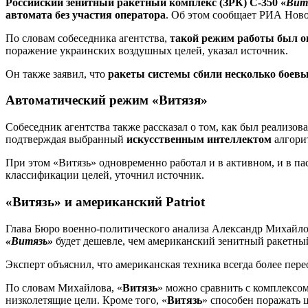
Российский зенитный ракетный комплекс (ЗРК) С-350 «
Вит
автомата без участия оператора
. Об этом сообщает РИА Ново
По словам собеседника агентства,
такой режим работы был о
поражение украинских воздушных целей, указал источник.
Он также заявил, что
ракеты системы сбили несколько боевы
Автоматический режим «Витязя»
Собеседник агентства также рассказал о том, как был реализо
подтверждая выбранный
искусственным интеллектом
алгори
При этом «Витязь» одновременно работал и в активном, и в 
классификации целей, уточнил источник.
«Витязь» и американский Patriot
Глава Бюро военно-политического анализа Александр Михайло
«Витязь»
будет дешевле, чем американский зенитный ракетны
Эксперт объяснил, что американская техника всегда более пере
По словам Михайлова, «
Витязь
» можно сравнить с комплексо
низколетящие цели. Кроме того, «
Витязь
» способен поражать ц