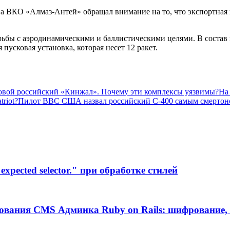
на ВКО «Алмаз-Антей» обращал внимание на то, что экспортная
рьбы с аэродинамическими и баллистическими целями. В состав 
усковая установка, которая несет 12 ракет.
вуковой российский «Кинжал». Почему эти комплексы уязвимы?
На
riot?
Пилот ВВС США назвал российский С-400 самым смертон
xpected selector." при обработке стилей
ования CMS Админка Ruby on Rails: шифрование, 