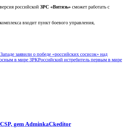
 версия российской
ЗРС «Витязь»
сможет работать с
комплекса входит пункт боевого управления,
 Западе заявили о победе «российских сосисок» над
осным в мире ЗРК
Российский истребитель первым в мире
CSP, gem AdminkaCkeditor