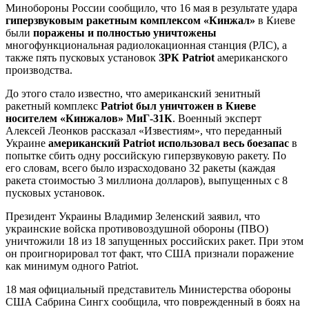
Минобороны России сообщило, что 16 мая в результате удара
гиперзвуковым ракетным комплексом «Кинжал»
в Киеве
были
поражены и полностью уничтожены
многофункциональная радиолокационная станция (РЛС), а
также пять пусковых установок
ЗРК Patriot
американского
производства.
До этого стало известно, что американский зенитный
ракетный комплекс
Patriot был уничтожен в Киеве
носителем «Кинжалов» МиГ-31К
. Военный эксперт
Алексей Леонков рассказал «Известиям», что переданный
Украине
американский Patriot использовал весь боезапас
в
попытке сбить одну российскую гиперзвуковую ракету. По
его словам, всего было израсходовано 32 ракеты (каждая
ракета стоимостью 3 миллиона долларов), выпущенных с 8
пусковых установок.
Президент Украины Владимир Зеленский заявил, что
украинские войска противовоздушной обороны (ПВО)
уничтожили 18 из 18 запущенных российских ракет. При этом
он проигнорировал тот факт, что США признали поражение
как минимум одного Patriot.
18 мая официальный представитель Министерства обороны
США Сабрина Сингх сообщила, что поврежденный в боях на