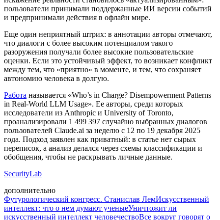
пользователи принимали поддержанные ИИ версии событий
и предпринимали действия в офлайн мире.
Еще один неприятный штрих: в аннотации авторы отмечают,
что диалоги с более высоким потенциалом такого
разоружения получали более высокие пользовательские
оценки. Если это устойчивый эффект, то возникает конфликт
между тем, что «приятно» в моменте, и тем, что сохраняет
автономию человека в долгую.
Работа
называется «Who’s in Charge? Disempowerment Patterns
in Real-World LLM Usage». Ее авторы, среди которых
исследователи из Anthropic и University of Toronto,
проанализировали 1 499 397 случайно выбранных диалогов
пользователей Claude.ai за неделю с 12 по 19 декабря 2025
года. Подход заявлен как приватный: в статье нет сырых
переписок, а анализ делался через схемы классификации и
обобщения, чтобы не раскрывать личные данные.
SecurityLab
дополнительно
Футурологический конгресс. Станислав Лем
Искусственный
интеллект: что о нем думают ученые
Уничтожит ли
искусственный интеллект человечество
Все вокруг говорят о