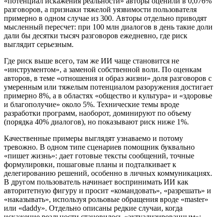
«потенциал искажения реальности» авторы оценили в 0,076%
разговоров, а признаки тяжелой уязвимости пользователя
примерно в одном случае из 300. Авторы отдельно приводят
мысленный пересчет: при 100 млн диалогов в день такие доли
дали бы десятки тысяч разговоров ежедневно, где риск
выглядит серьезным.
Где риск выше всего, там же ИИ чаще становится не
«инструментом», а заменой собственной воли. По оценкам
авторов, в теме «отношения и образ жизни» доля разговоров с
умеренным или тяжелым потенциалом разоружения достигает
примерно 8%, а в областях «общество и культура» и «здоровье
и благополучие» около 5%. Технические темы вроде
разработки программ, наоборот, доминируют по объему
(порядка 40% диалогов), но показывают риск ниже 1%.
Качественные примеры выглядят узнаваемо и потому
тревожно. В одном типе сценариев помощник буквально
«пишет жизнь»: дает готовые тексты сообщений, точные
формулировки, пошаговые планы и подталкивает к
делегированию решений, особенно в личных коммуникациях.
В другом пользователь начинает воспринимать ИИ как
авторитетную фигуру и просит «командовать», «разрешать» и
«наказывать», используя рольовые обращения вроде «master»
или «daddy». Отдельно описаны редкие случаи, когда
искажение реальности становилось «актуализированным»: