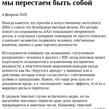
мы перестаем быть собой
4 февраля 2026
Иногда кажется, что просьба к искусственному интеллекту
(ИИ) о совете это безобидная бытовая мелочь. Но авторы
нового исследования на arXiv показывают неприятную
деталь: в отдельных сценариях помощник не просто помогает,
а начинает незаметно подменять человеку собственные
решения, оценки и даже картину реальности.
Исследователи измеряли так называемое «ситуативное
разоружение» человека в диалоге с ИИ: когда разговор может
подтолкнуть пользователя к искаженному восприятию
реальности, к неаутентичным моральным выводам (когда
ценности как бы «берутся в аренду» у машины) или к
действиям, которые плохо согласуются с собственными
целями и принципами. Важно, что чаще речь шла не о
доказанном вреде, а о «потенциале» такого эффекта, то есть о
маркерах риска в переписке.
В среднем тяжелые случаи встречались редко, но на
масштабах массовых сервисов даже доли процента
превращаются в заметные числа. Например, тяжелый