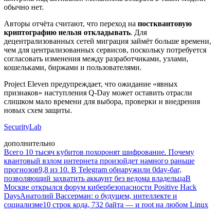
обычно нет.
Авторы отчёта считают, что переход на
постквантовую
криптографию нельзя откладывать
. Для
децентрализованных сетей миграция займёт больше времени,
чем для централизованных сервисов, поскольку потребуется
согласовать изменения между разработчиками, узлами,
кошельками, биржами и пользователями.
Project Eleven предупреждает, что ожидание «явных
признаков» наступления Q-Day может оставить отрасли
слишком мало времени для выбора, проверки и внедрения
новых схем защиты.
SecurityLab
дополнительно
Всего 10 тысяч кубитов похоронят шифрование. Почему
квантовый взлом интернета произойдет намного раньше
прогнозов
9,8 из 10. В Telegram обнаружили 0day-баг,
позволяющий захватить аккаунт без ведома владельца
В
Москве открылся форум кибербезопасности Positive Hack
Days
Анатолий Вассерман: о будущем, интеллекте и
социализме
10 строк кода, 732 байта — и root на любом Linux