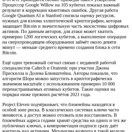
Процессор Google Willow на 105 кубитах показал важный
результат в коррекции квантовых ошибок. Другая работа
Google Quantum AI и Stanford снизила оценку ресурсов,
нужных для взлома эллиптической криптографии, которая
защищает Bitcoin и значительную часть экосистемы цифровых
активов. По данным авторов, для атаки может хватить
примерно 1200 логических кубитов, а выполнение операции
на сверхпроводящем оборудовании займёт около девяти
минут — меньше среднего времени создания блока в сети
Bitcoin.
Ещё один тревожный сигнал связан с недавней работой
специалистов Caltech и Oratomic при участии Джона
Прескилла и Долева Блювштейна. Авторы показали, что
алгоритм Шора можно запустить в криптографически
значимом масштабе с использованием примерно 10 000
перенастраиваемых атомных кубитов. Такие оценки на
порядки ниже прежних расчётов 2021 года.
Project Eleven подчёркивает, что блокчейны находятся в
особой зоне риска. В классических системах ключи часто
меняются, а доступ можно отозвать или восстановить. В
блокчейнах адреса годами хранят средства на одних и тех же
публичных ключах, а компрометация подписи сразу даёт
контроль над активами. Механизма возврата в такой модели