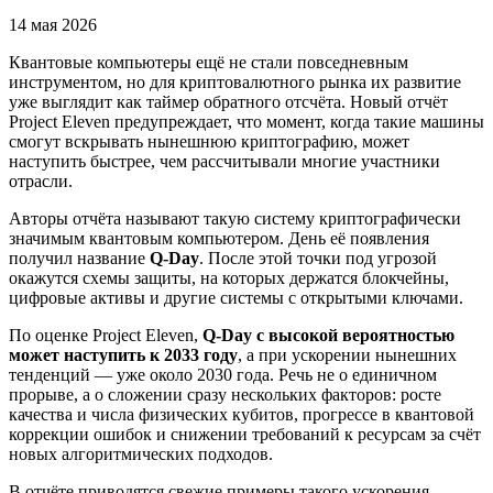
14 мая 2026
Квантовые компьютеры ещё не стали повседневным
инструментом, но для криптовалютного рынка их развитие
уже выглядит как таймер обратного отсчёта. Новый отчёт
Project Eleven предупреждает, что момент, когда такие машины
смогут вскрывать нынешнюю криптографию, может
наступить быстрее, чем рассчитывали многие участники
отрасли.
Авторы отчёта называют такую систему криптографически
значимым квантовым компьютером. День её появления
получил название
Q-Day
. После этой точки под угрозой
окажутся схемы защиты, на которых держатся блокчейны,
цифровые активы и другие системы с открытыми ключами.
По оценке Project Eleven,
Q-Day с высокой вероятностью
может наступить к 2033 году
, а при ускорении нынешних
тенденций — уже около 2030 года. Речь не о единичном
прорыве, а о сложении сразу нескольких факторов: росте
качества и числа физических кубитов, прогрессе в квантовой
коррекции ошибок и снижении требований к ресурсам за счёт
новых алгоритмических подходов.
В отчёте приводятся свежие примеры такого ускорения.