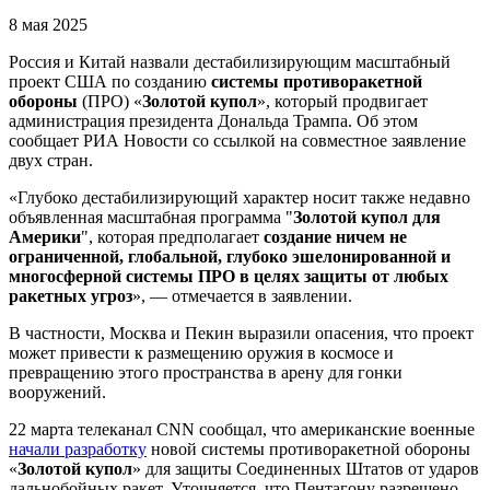
8 мая 2025
Россия и Китай назвали дестабилизирующим масштабный
проект США по созданию
системы противоракетной
обороны
(ПРО) «
Золотой купол
», который продвигает
администрация президента Дональда Трампа. Об этом
сообщает РИА Новости со ссылкой на совместное заявление
двух стран.
«Глубоко дестабилизирующий характер носит также недавно
объявленная масштабная программа "
Золотой купол для
Америки
", которая предполагает
создание ничем не
ограниченной, глобальной, глубоко эшелонированной и
многосферной системы ПРО в целях защиты от любых
ракетных угроз
», — отмечается в заявлении.
В частности, Москва и Пекин выразили опасения, что проект
может привести к размещению оружия в космосе и
превращению этого пространства в арену для гонки
вооружений.
22 марта телеканал CNN сообщал, что американские военные
начали разработку
новой системы противоракетной обороны
«
Золотой купол
» для защиты Соединенных Штатов от ударов
дальнобойных ракет. Уточняется, что Пентагону разрешено