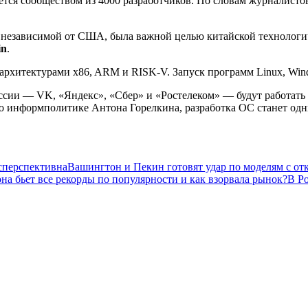
тся сообществом из 4000 разработчиков. По словам журналисто
, независимой от США, была важной целью китайской технологич
in
.
рхитектурами x86, ARM и RISK-V. Запуск программ Linux, Wind
России — VK, «Яндекс», «Сбер» и «Ростелеком» — будут работа
 по информполитике Антона Горелкина, разработка ОС станет о
сперспективна
Вашингтон и Пекин готовят удар по моделям с о
на бьет все рекорды по популярности и как взорвала рынок?
В Р