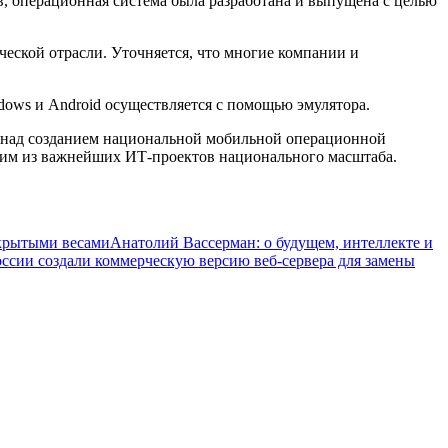
в, операционная система была разработана и выпущена с целью
еской отрасли. Уточняется, что многие компании и
ows и Android осуществляется с помощью эмулятора.
ть над созданием национальной мобильной операционной
дним из важнейших ИТ-проектов национального масштаба.
ткрытыми весами
Анатолий Вассерман: о будущем, интеллекте и
оссии создали коммерческую версию веб-сервера для замены