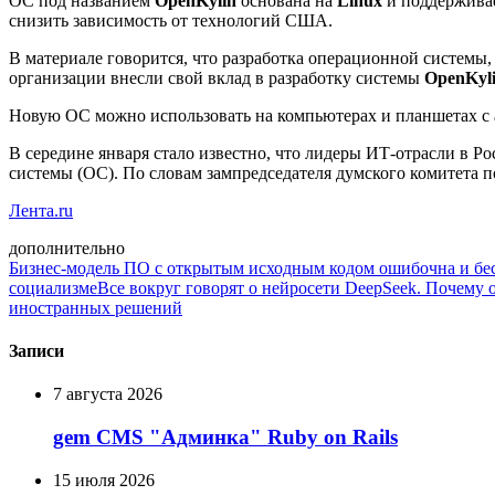
ОС под названием
OpenKylin
основана на
Linux
и поддерживае
снизить зависимость от технологий США.
В материале говорится, что разработка операционной системы
организации внесли свой вклад в разработку системы
OpenKyl
Новую ОС можно использовать на компьютерах и планшетах с а
В середине января стало известно, что лидеры ИТ-отрасли в 
системы (ОС). По словам зампредседателя думского комитета
Лента.ru
дополнительно
Бизнес-модель ПО с открытым исходным кодом ошибочна и бе
социализме
Все вокруг говорят о нейросети DeepSeek. Почему о
иностранных решений
Записи
7 августа 2026
gem CMS "Админка" Ruby on Rails
15 июля 2026