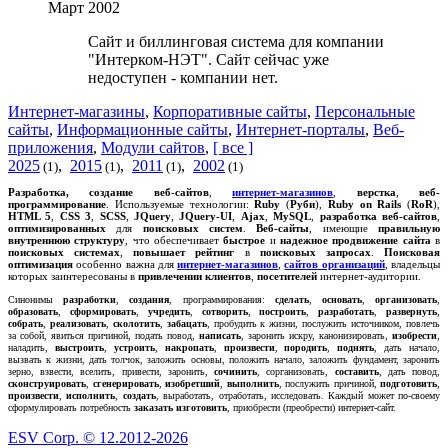
Март 2002
Сайт и биллинговая система для компании
"Интерком-НЭТ". Сайт сейчас уже
недоступен - компании нет.
Интернет-магазины
,
Корпоративные сайты
,
Персональные
сайты
,
Информационные сайты
,
Интернет-порталы
,
Веб-
приложения
,
Модули сайтов
,
[ все ]
2025
,
2015
,
2011
,
2002
(1)
(1)
(1)
(1)
Р
азработка, создание
веб-сайтов
,
интернет-магазинов
,
верстка
,
веб-
программирование
. Используемые технологии:
Ruby
(
Руби
),
Ruby on Rails
(
RoR
),
HTML 5
,
CSS 3
,
SCSS
,
JQuery
,
JQuery-UI
,
Ajax
,
MySQL
,
разработка веб-сайтов
,
оптимизированных
для
поисковых систем
.
Веб-сайты
, имеющие
правильную
внутреннюю структуру
, что обеспечивает
быстрое
и
надежное
продвижение сайта
в
поисковых системах
,
повышает рейтинг
в
поисковых запросах
.
Поисковая
оптимизация
особенно важна для
интернет-магазинов
,
сайтов организаций
, владельцы
которых заинтересованы в
привлечении клиентов
,
посетителей
интернет-аудитории.
Синонимы
разработки
,
создания
, программирования:
сделать
,
основать
,
организовать
,
образовать
,
сформировать
,
учредить
,
сотворить
,
построить
,
разработать
,
развернуть
,
собрать
,
реализовать
,
сколотить
,
забацать
, пробудить к жизни, послужить источником, повлечь
за собой, явиться причиной, подать повод,
написать
, заронить искру, канонизировать,
изобрести
,
наладить,
выстроить
,
устроить
,
накропать
,
произвести
,
породить
,
поднять
, дать начало,
вызвать к жизни, дать толчок, заложить основы, положить начало, заложить фундамент, заронить
зерно, взвести, вселить, привести, заронить,
сочинить
, сорганизовать,
составить
, дать повод,
сконструировать
,
сгенерировать
,
изобретший
,
выполнить
, послужить причиной,
подготовить
,
произвести
,
исполнить
,
создать
, выработать, отработать, исследовать. Каждый может по-своему
сформулировать потребность
заказать
изготовить
, приобрести (преобрести) интернет-сайт.
ESV Corp. © 12.2012-2026