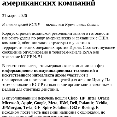
американских компаний
31 марта 2026
В списке целей КСИР — почти вся Кремниевая долина
.
Корпус стражей исламской революции заявил о готовности
наносить удары по ряду американских и связанных с США
компаний, обвинив такие структуры в участии в
террористических операциях против Ирана. Соответствующее
сообщение опубликовано в телеграм-канале ISNA как
заявление КСИР № 51.
В тексте говорится, что американские компании из сфер
информационно-коммуникационных технологий
и
искусственного интеллекта
якобы участвуют в
планировании и отслеживании целей для атак по Ирану. На
этом основании КСИР назвал такие организации законными
целями для ответных действий.
В опубликованный перечень вошли
Cisco
,
HP
,
Intel
,
Oracle
,
Microsoft
,
Apple
,
Google
,
Meta
,
IBM
,
Dell
,
Palantir
,
Nvidia
,
JPMorgan
,
Tesla
,
GE
,
Spire Solution
,
G42
и
Boeing
. В
исходном посте часть названий написана с ошибками, но
список компаний читается однозначно.