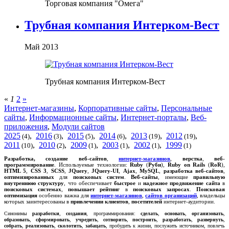
Торговая компания "Омега"
Трубная компания Интерком-Вест
Май 2013
Трубная компания Интерком-Вест
«
1
2
»
Интернет-магазины
,
Корпоративные сайты
,
Персональные
сайты
,
Информационные сайты
,
Интернет-порталы
,
Веб-
приложения
,
Модули сайтов
2025
,
2016
,
2015
,
2014
,
2013
,
2012
,
(4)
(3)
(5)
(6)
(19)
(19)
2011
,
2010
,
2009
,
2003
,
2002
,
1999
(10)
(2)
(1)
(1)
(1)
(1)
Р
азработка, создание
веб-сайтов
,
интернет-магазинов
,
верстка
,
веб-
программирование
. Используемые технологии:
Ruby
(
Руби
),
Ruby on Rails
(
RoR
),
HTML 5
,
CSS 3
,
SCSS
,
JQuery
,
JQuery-UI
,
Ajax
,
MySQL
,
разработка веб-сайтов
,
оптимизированных
для
поисковых систем
.
Веб-сайты
, имеющие
правильную
внутреннюю структуру
, что обеспечивает
быстрое
и
надежное
продвижение сайта
в
поисковых системах
,
повышает рейтинг
в
поисковых запросах
.
Поисковая
оптимизация
особенно важна для
интернет-магазинов
,
сайтов организаций
, владельцы
которых заинтересованы в
привлечении клиентов
,
посетителей
интернет-аудитории.
Синонимы
разработки
,
создания
, программирования:
сделать
,
основать
,
организовать
,
образовать
,
сформировать
,
учредить
,
сотворить
,
построить
,
разработать
,
развернуть
,
собрать
,
реализовать
,
сколотить
,
забацать
, пробудить к жизни, послужить источником, повлечь