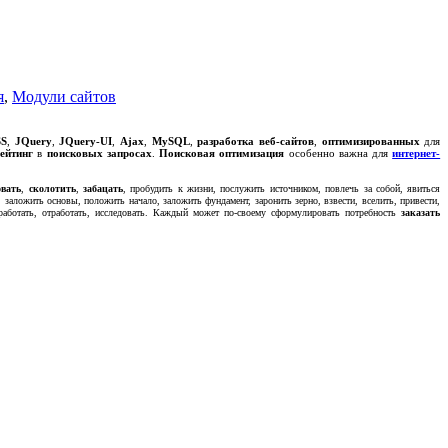
я
,
Модули сайтов
SS
,
JQuery
,
JQuery-UI
,
Ajax
,
MySQL
,
разработка веб-сайтов
,
оптимизированных
для
ейтинг
в
поисковых запросах
.
Поисковая оптимизация
особенно важна для
интернет-
овать
,
сколотить
,
забацать
, пробудить к жизни, послужить источником, повлечь за собой, явиться
, заложить основы, положить начало, заложить фундамент, заронить зерно, взвести, вселить, привести,
работать, отработать, исследовать. Каждый может по-своему сформулировать потребность
заказать