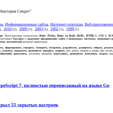
Виктория Сикрет"
ты
,
Информационные сайты
,
Интернет-порталы
,
Веб-приложени
,
2010
,
2009
,
2003
,
2002
,
1999
)
(2)
(1)
(1)
(1)
(1)
ие
. Используемые технологии:
Ruby
(
Руби
),
Ruby on Rails
(
RoR
),
HTML 5
,
CSS 3
,
SC
еспечивает
быстрое
и
надежное
продвижение сайта
в
поисковых системах
,
повышает р
нтов
,
посетителей
интернет-аудитории.
ать
,
сформировать
,
учредить
,
сотворить
,
построить
,
разработать
,
развернуть
,
собрать
,
реализ
ь
,
устроить
,
накропать
,
произвести
,
породить
,
поднять
, дать начало, вызвать к жизни, дать толчок
зобретший
,
выполнить
, послужить причиной,
подготовить
,
произвести
,
исполнить
,
создать
, вы
TypeScript 7, полностью переписанный на языке Go
крыл 55 скрытых настроек