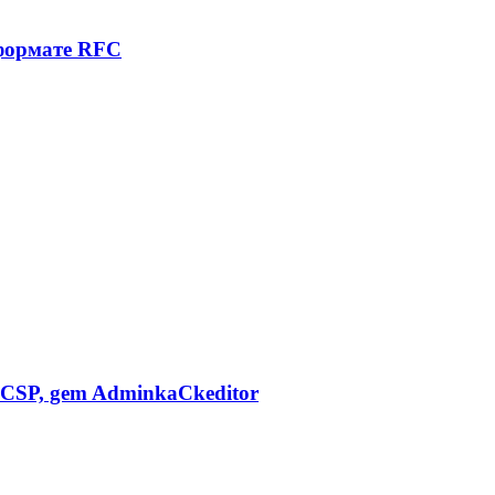
 формате RFC
CSP, gem AdminkaCkeditor