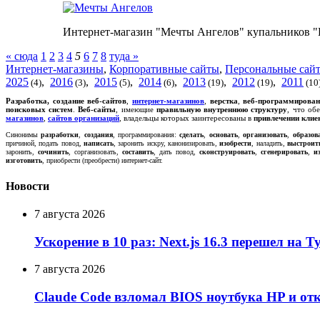
Интернет-магазин "Мечты Ангелов" купальников "
« сюда
1
2
3
4
5
6
7
8
туда »
Интернет-магазины
,
Корпоративные сайты
,
Персональные сай
2025
,
2016
,
2015
,
2014
,
2013
,
2012
,
2011
(4)
(3)
(5)
(6)
(19)
(19)
(10
Р
азработка, создание
веб-сайтов
,
интернет-магазинов
,
верстка
,
веб-программирован
поисковых систем
.
Веб-сайты
, имеющие
правильную внутреннюю структуру
, что об
магазинов
,
сайтов организаций
, владельцы которых заинтересованы в
привлечении клие
Синонимы
разработки
,
создания
, программирования:
сделать
,
основать
,
организовать
,
образов
причиной, подать повод,
написать
, заронить искру, канонизировать,
изобрести
, наладить,
выстроит
заронить,
сочинить
, сорганизовать,
составить
, дать повод,
сконструировать
,
сгенерировать
,
и
изготовить
, приобрести (преобрести) интернет-сайт.
Новости
7 августа 2026
Ускорение в 10 раз: Next.js 16.3 перешел на 
7 августа 2026
Claude Code взломал BIOS ноутбука HP и от