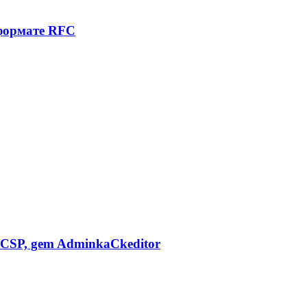
 формате RFC
CSP, gem AdminkaCkeditor