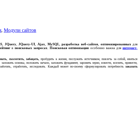
я
,
Модули сайтов
SS
,
JQuery
,
JQuery-UI
,
Ajax
,
MySQL
,
разработка веб-сайтов
,
оптимизированных
для
ейтинг
в
поисковых запросах
.
Поисковая оптимизация
особенно важна для
интернет-
овать
,
сколотить
,
забацать
, пробудить к жизни, послужить источником, повлечь за собой, явиться
, заложить основы, положить начало, заложить фундамент, заронить зерно, взвести, вселить, привести,
работать, отработать, исследовать. Каждый может по-своему сформулировать потребность
заказать