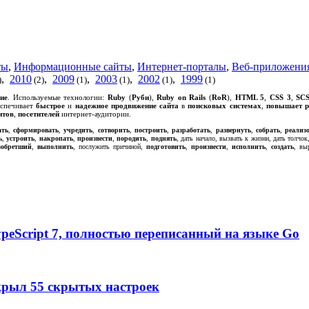
ты
,
Информационные сайты
,
Интернет-порталы
,
Веб-приложени
,
2010
,
2009
,
2003
,
2002
,
1999
)
(2)
(1)
(1)
(1)
(1)
ие
. Используемые технологии:
Ruby
(
Руби
),
Ruby on Rails
(
RoR
),
HTML 5
,
CSS 3
,
SC
еспечивает
быстрое
и
надежное
продвижение сайта
в
поисковых системах
,
повышает р
нтов
,
посетителей
интернет-аудитории.
ать
,
сформировать
,
учредить
,
сотворить
,
построить
,
разработать
,
развернуть
,
собрать
,
реализ
ь
,
устроить
,
накропать
,
произвести
,
породить
,
поднять
, дать начало, вызвать к жизни, дать толчок
зобретший
,
выполнить
, послужить причиной,
подготовить
,
произвести
,
исполнить
,
создать
, вы
TypeScript 7, полностью переписанный на языке Go
крыл 55 скрытых настроек