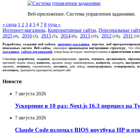
Веб-приложение. Система управления заданиями.
« сюда
1
2
3
4
5
6
7
8
туда »
Интернет-магазины
,
Корпоративные сайты
,
Персональные сай
2025
,
2016
,
2015
,
2014
,
2013
,
2012
,
2011
(4)
(3)
(5)
(6)
(19)
(19)
(10
Р
азработка, создание
веб-сайтов
,
интернет-магазинов
,
верстка
,
веб-программирован
поисковых систем
.
Веб-сайты
, имеющие
правильную внутреннюю структуру
, что об
магазинов
,
сайтов организаций
, владельцы которых заинтересованы в
привлечении клие
Синонимы
разработки
,
создания
, программирования:
сделать
,
основать
,
организовать
,
образов
причиной, подать повод,
написать
, заронить искру, канонизировать,
изобрести
, наладить,
выстроит
заронить,
сочинить
, сорганизовать,
составить
, дать повод,
сконструировать
,
сгенерировать
,
и
изготовить
, приобрести (преобрести) интернет-сайт.
Новости
7 августа 2026
Ускорение в 10 раз: Next.js 16.3 перешел на 
7 августа 2026
Claude Code взломал BIOS ноутбука HP и от