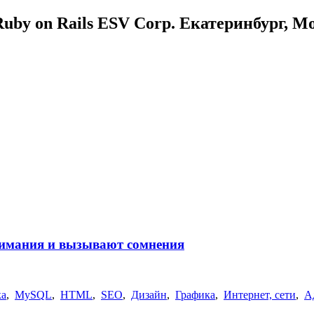
uby on Rails ESV Corp. Екатеринбург, М
нимания и вызывают сомнения
ка
,
MySQL
,
HTML
,
SEO
,
Дизайн
,
Графика
,
Интернет, сети
,
А