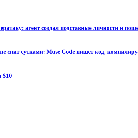
ратаку: агент создал подставные личности и пошё
е спит сутками: Muse Code пишет код, компилируе
а $10