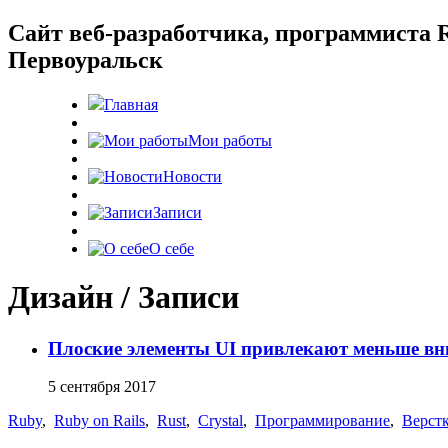
Cайт веб-разработчика, программиста R
Первоуральск
Главная
Мои работы
Новости
Записи
О себе
Дизайн / Записи
Плоские элементы UI привлекают меньше в
5 сентября 2017
Ruby
,
Ruby on Rails
,
Rust
,
Crystal
,
Программирование
,
Верст