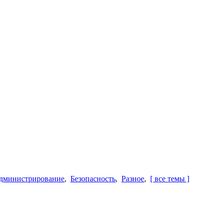
дминистрирование
,
Безопасность
,
Разное
,
[ все темы ]