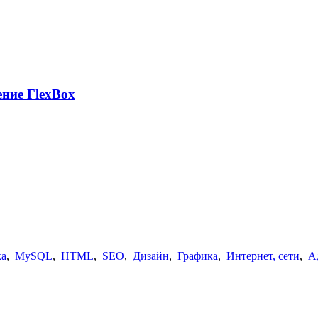
ние FlexBox
ка
,
MySQL
,
HTML
,
SEO
,
Дизайн
,
Графика
,
Интернет, сети
,
А