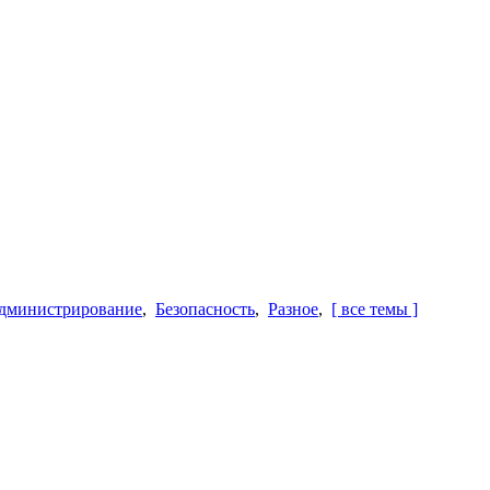
дминистрирование
,
Безопасность
,
Разное
,
[ все темы ]