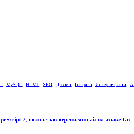
ка
,
MySQL
,
HTML
,
SEO
,
Дизайн
,
Графика
,
Интернет, сети
,
А
TypeScript 7, полностью переписанный на языке Go