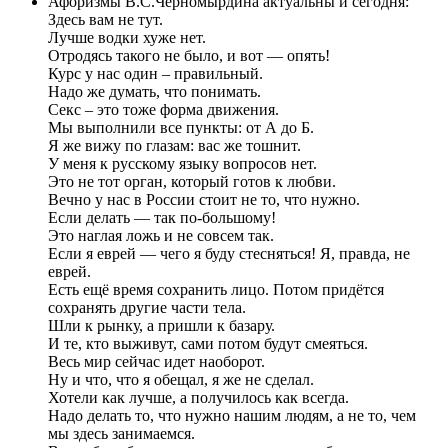
Афоризмы В.С.Черномырдина актуальны и сегодня:
Здесь вам не тут.
Лучше водки хуже нет.
Отродясь такого не было, и вот — опять!
Курс у нас один – правильный.
Надо же думать, что понимать.
Секс – это тоже форма движения.
Мы выполнили все пункты: от А до Б.
Я же вижу по глазам: вас же тошнит.
У меня к русскому языку вопросов нет.
Это не тот орган, который готов к любви.
Вечно у нас в России стоит не то, что нужно.
Если делать — так по-большому!
Это наглая ложь и не совсем так.
Если я еврей — чего я буду стесняться! Я, правда, не
еврей.
Есть ещё время сохранить лицо. Потом придётся
сохранять другие части тела.
Шли к рынку, а пришли к базару.
И те, кто выживут, сами потом будут смеяться.
Весь мир сейчас идет наоборот.
Ну и что, что я обещал, я же не сделал.
Хотели как лучше, а получилось как всегда.
Надо делать то, что нужно нашим людям, а не то, чем
мы здесь занимаемся.