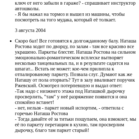
ключ от него забыли в гараже? - спрашивает инструктор
автошколы.
- Я бы нажал на тормоз и вышел из машины, чтобы
посмотреть на того мудака, который её толкает.
3 августа 2004
Скоро бал! Все готовятся к долгожданному балу. Наташа
Ростова ходит по дворцу, по залам - там все красиво все
украшено. Паркеты блестят. Наташа Ростова на сильном
эмоционально-романтическом всплеске вытворяет
несколько танцевальных па, и в результате садится на
шпагат... Встать не может: кое-чем прилипла к
отпалированому паркету. Позвала слуг. Думают как же
Наташу от пола оторвать? Тут в залу вваливает поручик
Ржевский. Осмотрел потерпевшую и выдал ответ:
-Так надо с низжнего этажа под Наташкой дырочку
просверлить, "там" у неё разряжение появится и она
спокойно встанет!
- нет, нельзя - паркет новый испортим, - ответила с
горечью Наташа Ростова
- Тогда давайте её за титьки пощупаем, она взмокнет, мы
её по паркету перетащим в кухню, там просверлим
дырочку, благо там паркет старый!