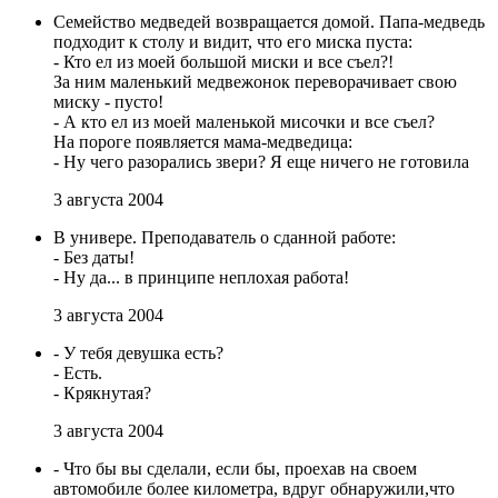
Семейство медведей возвращается домой. Папа-медведь
подходит к столу и видит, что его миска пуста:
- Кто ел из моей большой миски и все съел?!
За ним маленький медвежонок переворачивает свою
миску - пусто!
- А кто ел из моей маленькой мисочки и все съел?
На пороге появляется мама-медведица:
- Ну чего разорались звери? Я еще ничего не готовила
3 августа 2004
В универе. Преподаватель о сданной работе:
- Без даты!
- Ну да... в принципе неплохая работа!
3 августа 2004
- У тебя девушка есть?
- Есть.
- Крякнутая?
3 августа 2004
- Что бы вы сделали, если бы, проехав на своем
автомобиле более километра, вдруг обнаружили,что