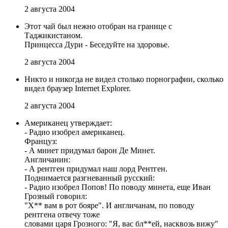
2 августа 2004
Этот чай был нежно отобран на границе с
Таджикистаном.
Принцесса Дури - Беседуйте на здоровье.
2 августа 2004
Никто и никогда не видел столько порнографии, сколько
видел браузер Internet Explorer.
2 августа 2004
Американец утверждает:
- Радио изобрел американец.
Француз:
- А минет придумал барон Де Минет.
Англичанин:
- А рентген придумал наш лорд Рентген.
Поднимается разгневанный русский:
- Радио изобрел Попов! По поводу минета, еще Иван
Грозный говорил:
"Х** вам в рот бояре". И англичанам, по поводу
рентгена отвечу тоже
словами царя Грозного: "Я, вас бл**ей, насквозь вижу"