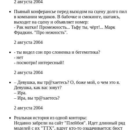
2 августа 2004
Пьяный конферансье перед выходом на сцену долго пил
в компании медиков. В бабочке и смокинге, шатаясь,
выходит на сцену и объявляет номер:
- Рак матки! Промежность... Тьфу ты, чёрт!... Марк
Фрадкин. "Про нежность".
2 августа 2004
- ты видел сон про слоненка и бегемотика?
- нет
- посмотри! интересный!
2 августа 2004
– Девушка, вы тр@хаетесь? О, боже мой, о чем это я.
Девушка, как вас зовут?
– Ира.
– Ира, вы тр@хаетесь?
2 августа 2004
Реальная история из одной конторы:
Hедавно забрели на сайт "Плейбоя". Идет длинный ряд
моделей с их "ТТХ", вдруг кто-то озадачивается: бюст