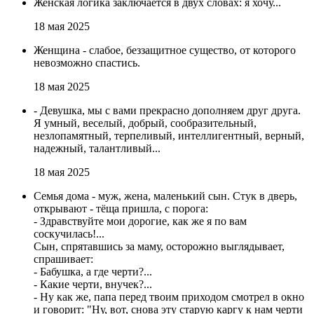
Женская логика заключается в двух словах: я хочу...
18 мая 2025
Женщина - слабое, беззащитное существо, от которого
невозможно спастись.
18 мая 2025
- Девушка, мы с вами прекрасно дополняем друг друга.
Я умный, веселый, добрый, сообразительный,
незлопамятный, терпеливый, интеллигентный, верный,
надежный, талантливый...
18 мая 2025
Семья дома - муж, жена, маленький сын. Стук в дверь,
открывают - тёща пришла, с порога:
- Здравствуйте мои дорогие, как же я по вам
соскучилась!...
Сын, спрятавшись за маму, осторожно выглядывает,
спрашивает:
- Бабушка, а где черти?...
- Какие черти, внучек?...
- Ну как же, папа перед твоим приходом смотрел в окно
и говорит: "Ну, вот, снова эту старую каргу к нам черти