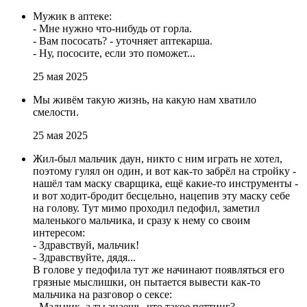
Мужик в аптеке:
- Мне нужно что-нибудь от горла.
- Вам пососать? - уточняет аптекарша.
- Ну, пососите, если это поможет...
25 мая 2025
Мы живём такую жизнь, на какую нам хватило
смелости.
25 мая 2025
Жил-был мальчик даун, никто с ним играть не хотел,
поэтому гулял он один, и вот как-то забрёл на стройку -
нашёл там маску сварщика, ещё какие-то инструменты -
и вот ходит-бродит бесцельно, нацепив эту маску себе
на голову. Тут мимо проходил педофил, заметил
маленького мальчика, и сразу к нему со своим
интересом:
- Здравствуй, мальчик!
- Здравствуйте, дядя...
В голове у педофила тут же начинают появляться его
грязные мыслишки, он пытается вывести как-то
мальчика на разговор о сексе:
- Мальчик, а ты знаешь, что такое петтинг?...