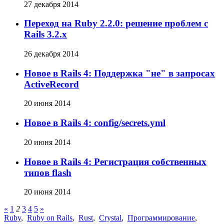
27 декабря 2014
Переход на Ruby 2.2.0: решение проблем с
Rails 3.2.x
26 декабря 2014
Новое в Rails 4: Поддержка "не" в запросах
ActiveRecord
20 июня 2014
Новое в Rails 4: config/secrets.yml
20 июня 2014
Новое в Rails 4: Регистрация собственных
типов flash
20 июня 2014
«
1
2
3
4
5
»
Ruby
,
Ruby on Rails
,
Rust
,
Crystal
,
Программирование
,