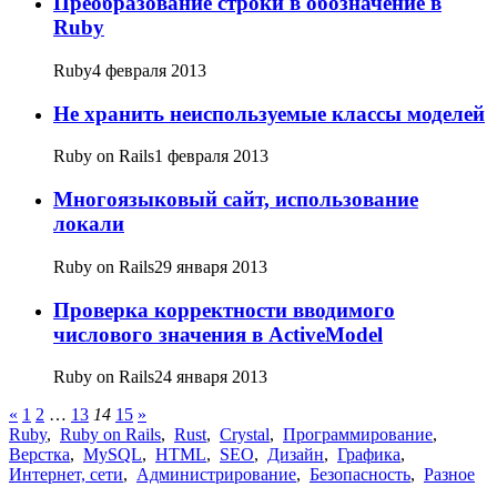
Преобразование строки в обозначение в
Ruby
Ruby
4 февраля 2013
Не хранить неиспользуемые классы моделей
Ruby on Rails
1 февраля 2013
Многоязыковый сайт, использование
локали
Ruby on Rails
29 января 2013
Проверка корректности вводимого
числового значения в ActiveModel
Ruby on Rails
24 января 2013
«
1
2
…
13
14
15
»
Ruby
,
Ruby on Rails
,
Rust
,
Crystal
,
Программирование
,
Верстка
,
MySQL
,
HTML
,
SEO
,
Дизайн
,
Графика
,
Интернет, сети
,
Администрирование
,
Безопасность
,
Разное